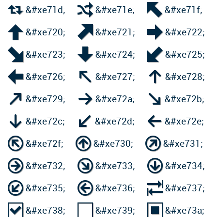



&#xe71d;
&#xe71e;
&#xe71f;



&#xe720;
&#xe721;
&#xe722;



&#xe723;
&#xe724;
&#xe725;



&#xe726;
&#xe727;
&#xe728;



&#xe729;
&#xe72a;
&#xe72b;



&#xe72c;
&#xe72d;
&#xe72e;



&#xe72f;
&#xe730;
&#xe731;



&#xe732;
&#xe733;
&#xe734;



&#xe735;
&#xe736;
&#xe737;



&#xe738;
&#xe739;
&#xe73a;