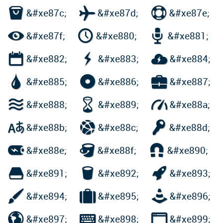



&#xe87c;
&#xe87d;
&#xe87e;



&#xe87f;
&#xe880;
&#xe881;



&#xe882;
&#xe883;
&#xe884;



&#xe885;
&#xe886;
&#xe887;



&#xe888;
&#xe889;
&#xe88a;



&#xe88b;
&#xe88c;
&#xe88d;



&#xe88e;
&#xe88f;
&#xe890;



&#xe891;
&#xe892;
&#xe893;



&#xe894;
&#xe895;
&#xe896;



&#xe897;
&#xe898;
&#xe899;