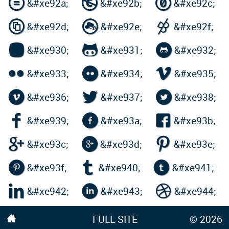



&#xe92a;
&#xe92b;
&#xe92c;



&#xe92d;
&#xe92e;
&#xe92f;



&#xe930;
&#xe931;
&#xe932;



&#xe933;
&#xe934;
&#xe935;



&#xe936;
&#xe937;
&#xe938;



&#xe939;
&#xe93a;
&#xe93b;



&#xe93c;
&#xe93d;
&#xe93e;



&#xe93f;
&#xe940;
&#xe941;



&#xe942;
&#xe943;
&#xe944;
FULL SITE
© 2026
