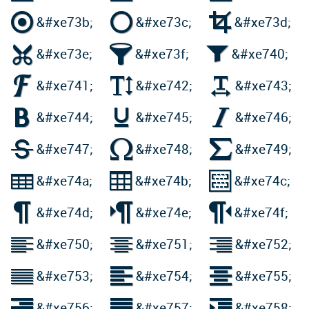



&#xe73b;
&#xe73c;
&#xe73d;



&#xe73e;
&#xe73f;
&#xe740;



&#xe741;
&#xe742;
&#xe743;



&#xe744;
&#xe745;
&#xe746;



&#xe747;
&#xe748;
&#xe749;



&#xe74a;
&#xe74b;
&#xe74c;



&#xe74d;
&#xe74e;
&#xe74f;



&#xe750;
&#xe751;
&#xe752;



&#xe753;
&#xe754;
&#xe755;



&#xe756;
&#xe757;
&#xe758;