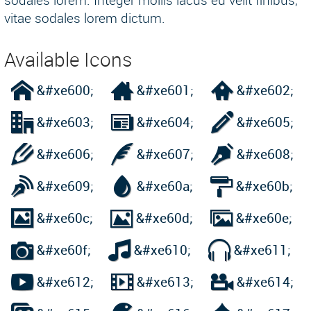
sodales lorem. Integer mollis lacus eu velit finibus,
vitae sodales lorem dictum.
Available Icons



&#xe600;
&#xe601;
&#xe602;



&#xe603;
&#xe604;
&#xe605;



&#xe606;
&#xe607;
&#xe608;



&#xe609;
&#xe60a;
&#xe60b;



&#xe60c;
&#xe60d;
&#xe60e;



&#xe60f;
&#xe610;
&#xe611;



&#xe612;
&#xe613;
&#xe614;