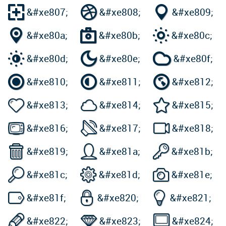



&#xe807;
&#xe808;
&#xe809;



&#xe80a;
&#xe80b;
&#xe80c;



&#xe80d;
&#xe80e;
&#xe80f;



&#xe810;
&#xe811;
&#xe812;



&#xe813;
&#xe814;
&#xe815;



&#xe816;
&#xe817;
&#xe818;



&#xe819;
&#xe81a;
&#xe81b;



&#xe81c;
&#xe81d;
&#xe81e;



&#xe81f;
&#xe820;
&#xe821;



&#xe822;
&#xe823;
&#xe824;