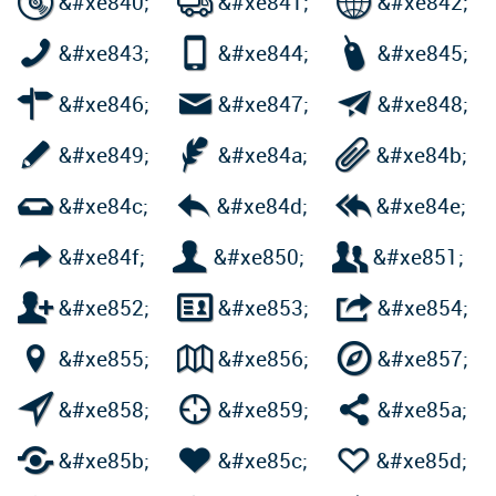



&#xe840;
&#xe841;
&#xe842;



&#xe843;
&#xe844;
&#xe845;



&#xe846;
&#xe847;
&#xe848;



&#xe849;
&#xe84a;
&#xe84b;



&#xe84c;
&#xe84d;
&#xe84e;



&#xe84f;
&#xe850;
&#xe851;



&#xe852;
&#xe853;
&#xe854;



&#xe855;
&#xe856;
&#xe857;



&#xe858;
&#xe859;
&#xe85a;



&#xe85b;
&#xe85c;
&#xe85d;