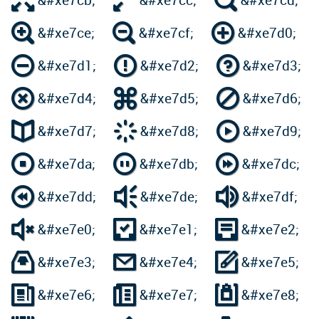
&#xe7cb;
&#xe7cc;
&#xe7cd;



&#xe7ce;
&#xe7cf;
&#xe7d0;



&#xe7d1;
&#xe7d2;
&#xe7d3;



&#xe7d4;
&#xe7d5;
&#xe7d6;



&#xe7d7;
&#xe7d8;
&#xe7d9;



&#xe7da;
&#xe7db;
&#xe7dc;



&#xe7dd;
&#xe7de;
&#xe7df;



&#xe7e0;
&#xe7e1;
&#xe7e2;



&#xe7e3;
&#xe7e4;
&#xe7e5;



&#xe7e6;
&#xe7e7;
&#xe7e8;