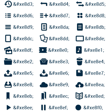



&#xe8d3;
&#xe8d4;
&#xe8d5;



&#xe8d6;
&#xe8d7;
&#xe8d8;



&#xe8d9;
&#xe8da;
&#xe8db;



&#xe8dc;
&#xe8dd;
&#xe8de;



&#xe8df;
&#xe8e0;
&#xe8e1;



&#xe8e2;
&#xe8e3;
&#xe8e4;



&#xe8e5;
&#xe8e6;
&#xe8e7;



&#xe8e8;
&#xe8e9;
&#xe8ea;



&#xe8eb;
&#xe8ec;
&#xe8ed;



&#xe8ee;
&#xe8ef;
&#xe8f0;