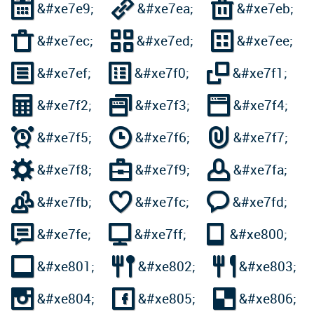



&#xe7e9;
&#xe7ea;
&#xe7eb;



&#xe7ec;
&#xe7ed;
&#xe7ee;



&#xe7ef;
&#xe7f0;
&#xe7f1;



&#xe7f2;
&#xe7f3;
&#xe7f4;



&#xe7f5;
&#xe7f6;
&#xe7f7;



&#xe7f8;
&#xe7f9;
&#xe7fa;



&#xe7fb;
&#xe7fc;
&#xe7fd;



&#xe7fe;
&#xe7ff;
&#xe800;



&#xe801;
&#xe802;
&#xe803;



&#xe804;
&#xe805;
&#xe806;