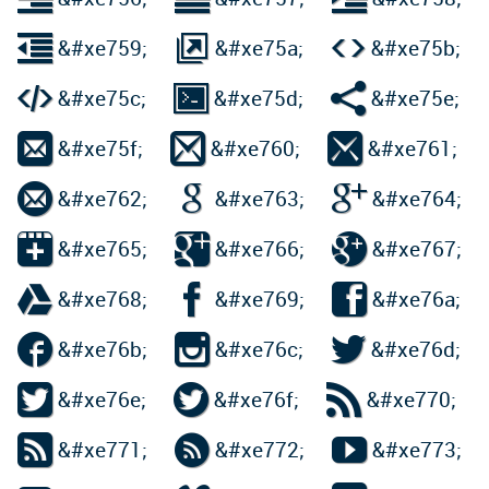



&#xe759;
&#xe75a;
&#xe75b;



&#xe75c;
&#xe75d;
&#xe75e;



&#xe75f;
&#xe760;
&#xe761;



&#xe762;
&#xe763;
&#xe764;



&#xe765;
&#xe766;
&#xe767;



&#xe768;
&#xe769;
&#xe76a;



&#xe76b;
&#xe76c;
&#xe76d;



&#xe76e;
&#xe76f;
&#xe770;



&#xe771;
&#xe772;
&#xe773;