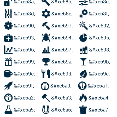



&#xe68a;
&#xe68b;
&#xe68c;



&#xe68d;
&#xe68e;
&#xe68f;



&#xe690;
&#xe691;
&#xe692;



&#xe693;
&#xe694;
&#xe695;



&#xe696;
&#xe697;
&#xe698;



&#xe699;
&#xe69a;
&#xe69b;



&#xe69c;
&#xe69d;
&#xe69e;



&#xe69f;
&#xe6a0;
&#xe6a1;



&#xe6a2;
&#xe6a3;
&#xe6a4;



&#xe6a5;
&#xe6a6;
&#xe6a7;