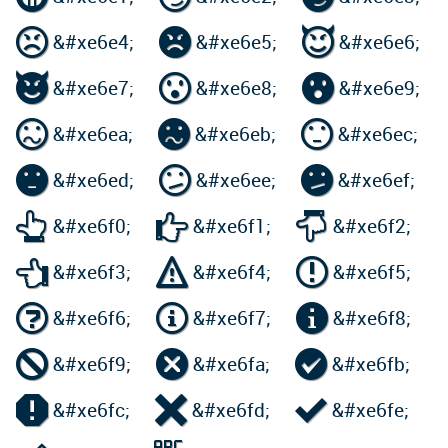



&#xe6e4;
&#xe6e5;
&#xe6e6;



&#xe6e7;
&#xe6e8;
&#xe6e9;



&#xe6ea;
&#xe6eb;
&#xe6ec;



&#xe6ed;
&#xe6ee;
&#xe6ef;



&#xe6f0;
&#xe6f1;
&#xe6f2;



&#xe6f3;
&#xe6f4;
&#xe6f5;



&#xe6f6;
&#xe6f7;
&#xe6f8;



&#xe6f9;
&#xe6fa;
&#xe6fb;



&#xe6fc;
&#xe6fd;
&#xe6fe;