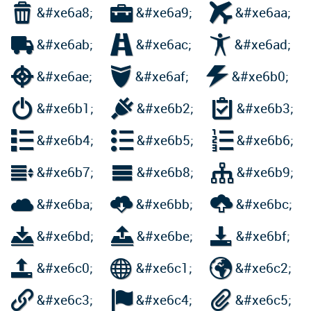



&#xe6a8;
&#xe6a9;
&#xe6aa;



&#xe6ab;
&#xe6ac;
&#xe6ad;



&#xe6ae;
&#xe6af;
&#xe6b0;



&#xe6b1;
&#xe6b2;
&#xe6b3;



&#xe6b4;
&#xe6b5;
&#xe6b6;



&#xe6b7;
&#xe6b8;
&#xe6b9;



&#xe6ba;
&#xe6bb;
&#xe6bc;



&#xe6bd;
&#xe6be;
&#xe6bf;



&#xe6c0;
&#xe6c1;
&#xe6c2;



&#xe6c3;
&#xe6c4;
&#xe6c5;