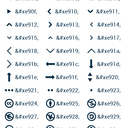



&#xe90f;
&#xe910;
&#xe911;



&#xe912;
&#xe913;
&#xe914;



&#xe915;
&#xe916;
&#xe917;



&#xe918;
&#xe919;
&#xe91a;



&#xe91b;
&#xe91c;
&#xe91d;



&#xe91e;
&#xe91f;
&#xe920;



&#xe921;
&#xe922;
&#xe923;



&#xe924;
&#xe925;
&#xe926;



&#xe927;
&#xe928;
&#xe929;