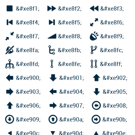



&#xe8f1;
&#xe8f2;
&#xe8f3;



&#xe8f4;
&#xe8f5;
&#xe8f6;



&#xe8f7;
&#xe8f8;
&#xe8f9;



&#xe8fa;
&#xe8fb;
&#xe8fc;



&#xe8fd;
&#xe8fe;
&#xe8ff;



&#xe900;
&#xe901;
&#xe902;



&#xe903;
&#xe904;
&#xe905;



&#xe906;
&#xe907;
&#xe908;



&#xe909;
&#xe90a;
&#xe90b;



&#xe90c;
&#xe90d;
&#xe90e;