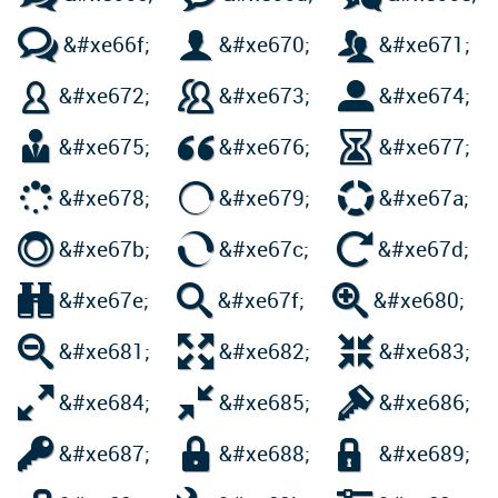



&#xe66f;
&#xe670;
&#xe671;



&#xe672;
&#xe673;
&#xe674;



&#xe675;
&#xe676;
&#xe677;



&#xe678;
&#xe679;
&#xe67a;



&#xe67b;
&#xe67c;
&#xe67d;



&#xe67e;
&#xe67f;
&#xe680;



&#xe681;
&#xe682;
&#xe683;



&#xe684;
&#xe685;
&#xe686;



&#xe687;
&#xe688;
&#xe689;