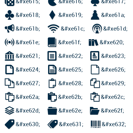



&#xe615;
&#xe616;
&#xe617;



&#xe618;
&#xe619;
&#xe61a;



&#xe61b;
&#xe61c;
&#xe61d;



&#xe61e;
&#xe61f;
&#xe620;



&#xe621;
&#xe622;
&#xe623;



&#xe624;
&#xe625;
&#xe626;



&#xe627;
&#xe628;
&#xe629;



&#xe62a;
&#xe62b;
&#xe62c;



&#xe62d;
&#xe62e;
&#xe62f;



&#xe630;
&#xe631;
&#xe632;