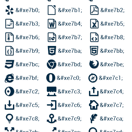



&#xe7b0;
&#xe7b1;
&#xe7b2;



&#xe7b3;
&#xe7b4;
&#xe7b5;



&#xe7b6;
&#xe7b7;
&#xe7b8;



&#xe7b9;
&#xe7ba;
&#xe7bb;



&#xe7bc;
&#xe7bd;
&#xe7be;



&#xe7bf;
&#xe7c0;
&#xe7c1;



&#xe7c2;
&#xe7c3;
&#xe7c4;



&#xe7c5;
&#xe7c6;
&#xe7c7;



&#xe7c8;
&#xe7c9;
&#xe7ca;


