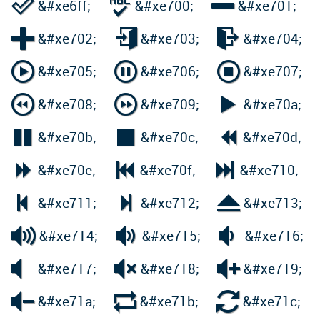



&#xe6ff;
&#xe700;
&#xe701;



&#xe702;
&#xe703;
&#xe704;



&#xe705;
&#xe706;
&#xe707;



&#xe708;
&#xe709;
&#xe70a;



&#xe70b;
&#xe70c;
&#xe70d;



&#xe70e;
&#xe70f;
&#xe710;



&#xe711;
&#xe712;
&#xe713;



&#xe714;
&#xe715;
&#xe716;



&#xe717;
&#xe718;
&#xe719;



&#xe71a;
&#xe71b;
&#xe71c;