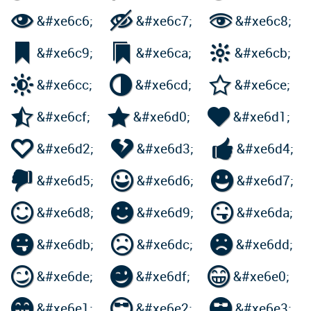



&#xe6c6;
&#xe6c7;
&#xe6c8;



&#xe6c9;
&#xe6ca;
&#xe6cb;



&#xe6cc;
&#xe6cd;
&#xe6ce;



&#xe6cf;
&#xe6d0;
&#xe6d1;



&#xe6d2;
&#xe6d3;
&#xe6d4;



&#xe6d5;
&#xe6d6;
&#xe6d7;



&#xe6d8;
&#xe6d9;
&#xe6da;



&#xe6db;
&#xe6dc;
&#xe6dd;



&#xe6de;
&#xe6df;
&#xe6e0;



&#xe6e1;
&#xe6e2;
&#xe6e3;