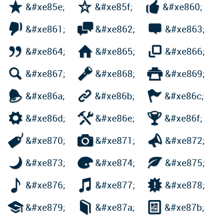



&#xe85e;
&#xe85f;
&#xe860;



&#xe861;
&#xe862;
&#xe863;



&#xe864;
&#xe865;
&#xe866;



&#xe867;
&#xe868;
&#xe869;



&#xe86a;
&#xe86b;
&#xe86c;



&#xe86d;
&#xe86e;
&#xe86f;



&#xe870;
&#xe871;
&#xe872;



&#xe873;
&#xe874;
&#xe875;



&#xe876;
&#xe877;
&#xe878;



&#xe879;
&#xe87a;
&#xe87b;