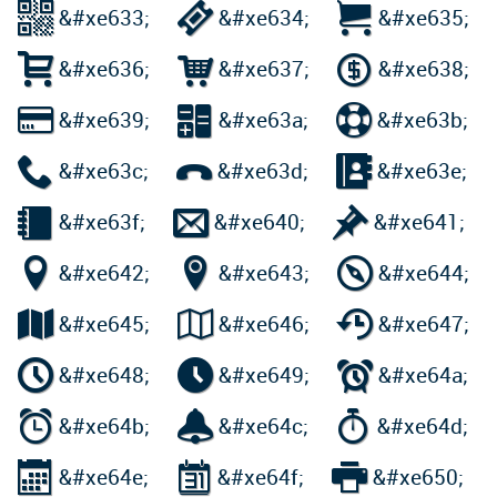



&#xe633;
&#xe634;
&#xe635;



&#xe636;
&#xe637;
&#xe638;



&#xe639;
&#xe63a;
&#xe63b;



&#xe63c;
&#xe63d;
&#xe63e;



&#xe63f;
&#xe640;
&#xe641;



&#xe642;
&#xe643;
&#xe644;



&#xe645;
&#xe646;
&#xe647;



&#xe648;
&#xe649;
&#xe64a;



&#xe64b;
&#xe64c;
&#xe64d;



&#xe64e;
&#xe64f;
&#xe650;