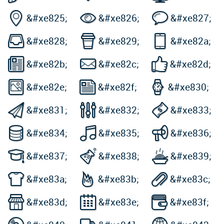



&#xe825;
&#xe826;
&#xe827;



&#xe828;
&#xe829;
&#xe82a;



&#xe82b;
&#xe82c;
&#xe82d;



&#xe82e;
&#xe82f;
&#xe830;



&#xe831;
&#xe832;
&#xe833;



&#xe834;
&#xe835;
&#xe836;



&#xe837;
&#xe838;
&#xe839;



&#xe83a;
&#xe83b;
&#xe83c;



&#xe83d;
&#xe83e;
&#xe83f;