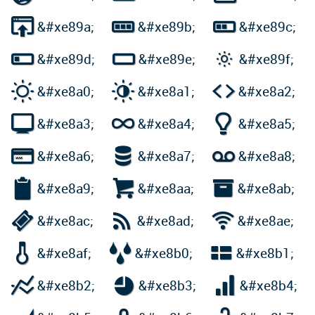



&#xe89a;
&#xe89b;
&#xe89c;



&#xe89d;
&#xe89e;
&#xe89f;



&#xe8a0;
&#xe8a1;
&#xe8a2;



&#xe8a3;
&#xe8a4;
&#xe8a5;



&#xe8a6;
&#xe8a7;
&#xe8a8;



&#xe8a9;
&#xe8aa;
&#xe8ab;



&#xe8ac;
&#xe8ad;
&#xe8ae;



&#xe8af;
&#xe8b0;
&#xe8b1;



&#xe8b2;
&#xe8b3;
&#xe8b4;