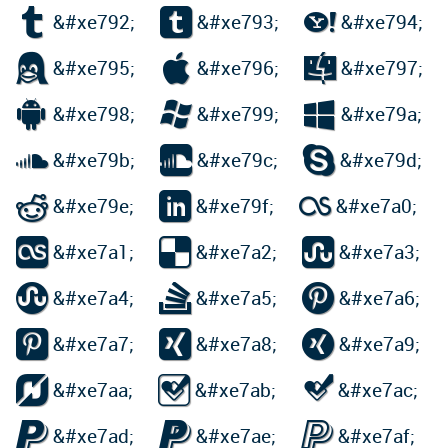



&#xe792;
&#xe793;
&#xe794;



&#xe795;
&#xe796;
&#xe797;



&#xe798;
&#xe799;
&#xe79a;



&#xe79b;
&#xe79c;
&#xe79d;



&#xe79e;
&#xe79f;
&#xe7a0;



&#xe7a1;
&#xe7a2;
&#xe7a3;



&#xe7a4;
&#xe7a5;
&#xe7a6;



&#xe7a7;
&#xe7a8;
&#xe7a9;



&#xe7aa;
&#xe7ab;
&#xe7ac;



&#xe7ad;
&#xe7ae;
&#xe7af;