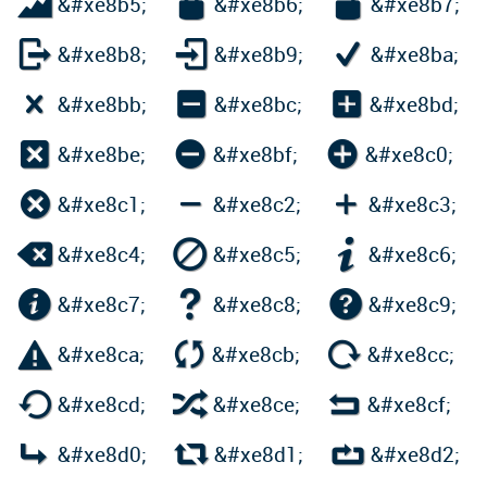



&#xe8b5;
&#xe8b6;
&#xe8b7;



&#xe8b8;
&#xe8b9;
&#xe8ba;



&#xe8bb;
&#xe8bc;
&#xe8bd;



&#xe8be;
&#xe8bf;
&#xe8c0;



&#xe8c1;
&#xe8c2;
&#xe8c3;



&#xe8c4;
&#xe8c5;
&#xe8c6;



&#xe8c7;
&#xe8c8;
&#xe8c9;



&#xe8ca;
&#xe8cb;
&#xe8cc;



&#xe8cd;
&#xe8ce;
&#xe8cf;



&#xe8d0;
&#xe8d1;
&#xe8d2;