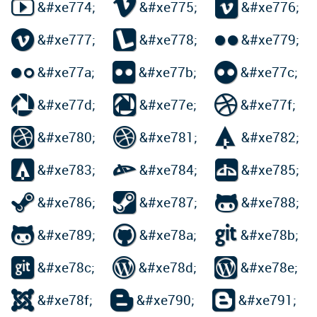



&#xe774;
&#xe775;
&#xe776;



&#xe777;
&#xe778;
&#xe779;



&#xe77a;
&#xe77b;
&#xe77c;



&#xe77d;
&#xe77e;
&#xe77f;



&#xe780;
&#xe781;
&#xe782;



&#xe783;
&#xe784;
&#xe785;



&#xe786;
&#xe787;
&#xe788;



&#xe789;
&#xe78a;
&#xe78b;



&#xe78c;
&#xe78d;
&#xe78e;



&#xe78f;
&#xe790;
&#xe791;