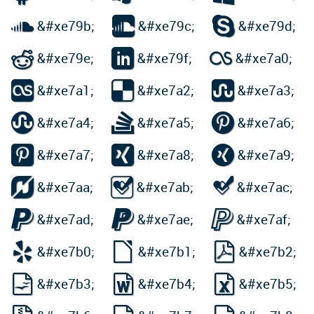



&#xe79b;
&#xe79c;
&#xe79d;



&#xe79e;
&#xe79f;
&#xe7a0;



&#xe7a1;
&#xe7a2;
&#xe7a3;



&#xe7a4;
&#xe7a5;
&#xe7a6;



&#xe7a7;
&#xe7a8;
&#xe7a9;



&#xe7aa;
&#xe7ab;
&#xe7ac;



&#xe7ad;
&#xe7ae;
&#xe7af;



&#xe7b0;
&#xe7b1;
&#xe7b2;



&#xe7b3;
&#xe7b4;
&#xe7b5;