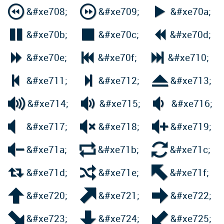



&#xe708;
&#xe709;
&#xe70a;



&#xe70b;
&#xe70c;
&#xe70d;



&#xe70e;
&#xe70f;
&#xe710;



&#xe711;
&#xe712;
&#xe713;



&#xe714;
&#xe715;
&#xe716;



&#xe717;
&#xe718;
&#xe719;



&#xe71a;
&#xe71b;
&#xe71c;



&#xe71d;
&#xe71e;
&#xe71f;



&#xe720;
&#xe721;
&#xe722;



&#xe723;
&#xe724;
&#xe725;