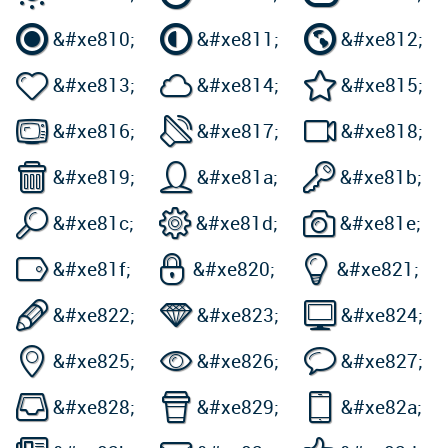



&#xe810;
&#xe811;
&#xe812;



&#xe813;
&#xe814;
&#xe815;



&#xe816;
&#xe817;
&#xe818;



&#xe819;
&#xe81a;
&#xe81b;



&#xe81c;
&#xe81d;
&#xe81e;



&#xe81f;
&#xe820;
&#xe821;



&#xe822;
&#xe823;
&#xe824;



&#xe825;
&#xe826;
&#xe827;



&#xe828;
&#xe829;
&#xe82a;