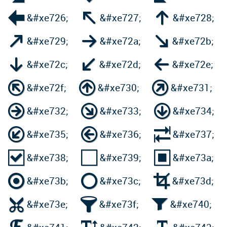



&#xe726;
&#xe727;
&#xe728;



&#xe729;
&#xe72a;
&#xe72b;



&#xe72c;
&#xe72d;
&#xe72e;



&#xe72f;
&#xe730;
&#xe731;



&#xe732;
&#xe733;
&#xe734;



&#xe735;
&#xe736;
&#xe737;



&#xe738;
&#xe739;
&#xe73a;



&#xe73b;
&#xe73c;
&#xe73d;



&#xe73e;
&#xe73f;
&#xe740;