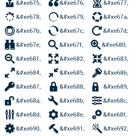



&#xe675;
&#xe676;
&#xe677;



&#xe678;
&#xe679;
&#xe67a;



&#xe67b;
&#xe67c;
&#xe67d;



&#xe67e;
&#xe67f;
&#xe680;



&#xe681;
&#xe682;
&#xe683;



&#xe684;
&#xe685;
&#xe686;



&#xe687;
&#xe688;
&#xe689;



&#xe68a;
&#xe68b;
&#xe68c;



&#xe68d;
&#xe68e;
&#xe68f;



&#xe690;
&#xe691;
&#xe692;