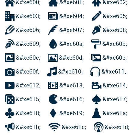



&#xe600;
&#xe601;
&#xe602;



&#xe603;
&#xe604;
&#xe605;



&#xe606;
&#xe607;
&#xe608;



&#xe609;
&#xe60a;
&#xe60b;



&#xe60c;
&#xe60d;
&#xe60e;



&#xe60f;
&#xe610;
&#xe611;



&#xe612;
&#xe613;
&#xe614;



&#xe615;
&#xe616;
&#xe617;



&#xe618;
&#xe619;
&#xe61a;



&#xe61b;
&#xe61c;
&#xe61d;