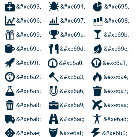



&#xe693;
&#xe694;
&#xe695;



&#xe696;
&#xe697;
&#xe698;



&#xe699;
&#xe69a;
&#xe69b;



&#xe69c;
&#xe69d;
&#xe69e;



&#xe69f;
&#xe6a0;
&#xe6a1;



&#xe6a2;
&#xe6a3;
&#xe6a4;



&#xe6a5;
&#xe6a6;
&#xe6a7;



&#xe6a8;
&#xe6a9;
&#xe6aa;



&#xe6ab;
&#xe6ac;
&#xe6ad;



&#xe6ae;
&#xe6af;
&#xe6b0;