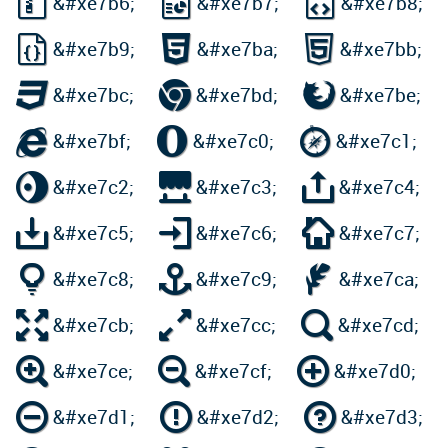



&#xe7b6;
&#xe7b7;
&#xe7b8;



&#xe7b9;
&#xe7ba;
&#xe7bb;



&#xe7bc;
&#xe7bd;
&#xe7be;



&#xe7bf;
&#xe7c0;
&#xe7c1;



&#xe7c2;
&#xe7c3;
&#xe7c4;



&#xe7c5;
&#xe7c6;
&#xe7c7;



&#xe7c8;
&#xe7c9;
&#xe7ca;



&#xe7cb;
&#xe7cc;
&#xe7cd;



&#xe7ce;
&#xe7cf;
&#xe7d0;



&#xe7d1;
&#xe7d2;
&#xe7d3;