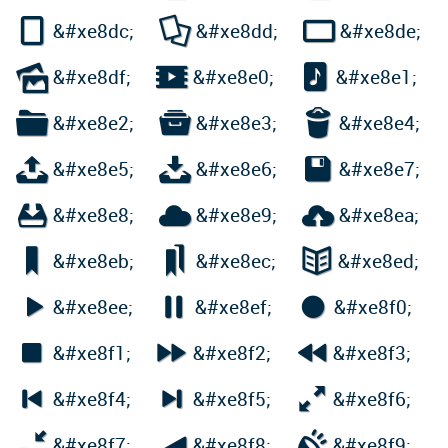



&#xe8dc;
&#xe8dd;
&#xe8de;



&#xe8df;
&#xe8e0;
&#xe8e1;



&#xe8e2;
&#xe8e3;
&#xe8e4;



&#xe8e5;
&#xe8e6;
&#xe8e7;



&#xe8e8;
&#xe8e9;
&#xe8ea;



&#xe8eb;
&#xe8ec;
&#xe8ed;



&#xe8ee;
&#xe8ef;
&#xe8f0;



&#xe8f1;
&#xe8f2;
&#xe8f3;



&#xe8f4;
&#xe8f5;
&#xe8f6;



&#xe8f7;
&#xe8f8;
&#xe8f9;