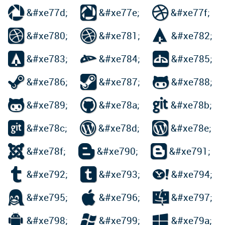



&#xe77d;
&#xe77e;
&#xe77f;



&#xe780;
&#xe781;
&#xe782;



&#xe783;
&#xe784;
&#xe785;



&#xe786;
&#xe787;
&#xe788;



&#xe789;
&#xe78a;
&#xe78b;



&#xe78c;
&#xe78d;
&#xe78e;



&#xe78f;
&#xe790;
&#xe791;



&#xe792;
&#xe793;
&#xe794;



&#xe795;
&#xe796;
&#xe797;



&#xe798;
&#xe799;
&#xe79a;