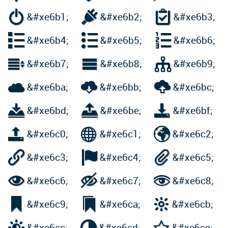



&#xe6b1;
&#xe6b2;
&#xe6b3;



&#xe6b4;
&#xe6b5;
&#xe6b6;



&#xe6b7;
&#xe6b8;
&#xe6b9;



&#xe6ba;
&#xe6bb;
&#xe6bc;



&#xe6bd;
&#xe6be;
&#xe6bf;



&#xe6c0;
&#xe6c1;
&#xe6c2;



&#xe6c3;
&#xe6c4;
&#xe6c5;



&#xe6c6;
&#xe6c7;
&#xe6c8;



&#xe6c9;
&#xe6ca;
&#xe6cb;



&#xe6cc;
&#xe6cd;
&#xe6ce;