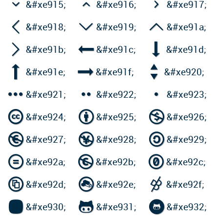



&#xe915;
&#xe916;
&#xe917;



&#xe918;
&#xe919;
&#xe91a;



&#xe91b;
&#xe91c;
&#xe91d;



&#xe91e;
&#xe91f;
&#xe920;



&#xe921;
&#xe922;
&#xe923;



&#xe924;
&#xe925;
&#xe926;



&#xe927;
&#xe928;
&#xe929;



&#xe92a;
&#xe92b;
&#xe92c;



&#xe92d;
&#xe92e;
&#xe92f;



&#xe930;
&#xe931;
&#xe932;