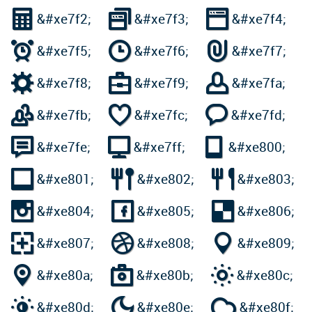



&#xe7f2;
&#xe7f3;
&#xe7f4;



&#xe7f5;
&#xe7f6;
&#xe7f7;



&#xe7f8;
&#xe7f9;
&#xe7fa;



&#xe7fb;
&#xe7fc;
&#xe7fd;



&#xe7fe;
&#xe7ff;
&#xe800;



&#xe801;
&#xe802;
&#xe803;



&#xe804;
&#xe805;
&#xe806;



&#xe807;
&#xe808;
&#xe809;



&#xe80a;
&#xe80b;
&#xe80c;



&#xe80d;
&#xe80e;
&#xe80f;