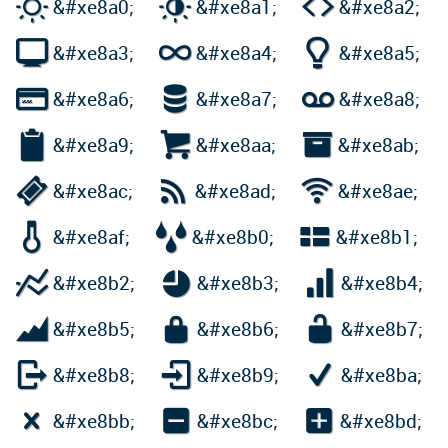



&#xe8a0;
&#xe8a1;
&#xe8a2;



&#xe8a3;
&#xe8a4;
&#xe8a5;



&#xe8a6;
&#xe8a7;
&#xe8a8;



&#xe8a9;
&#xe8aa;
&#xe8ab;



&#xe8ac;
&#xe8ad;
&#xe8ae;



&#xe8af;
&#xe8b0;
&#xe8b1;



&#xe8b2;
&#xe8b3;
&#xe8b4;



&#xe8b5;
&#xe8b6;
&#xe8b7;



&#xe8b8;
&#xe8b9;
&#xe8ba;



&#xe8bb;
&#xe8bc;
&#xe8bd;