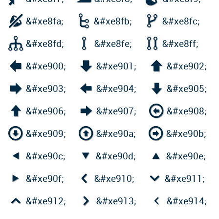



&#xe8fa;
&#xe8fb;
&#xe8fc;



&#xe8fd;
&#xe8fe;
&#xe8ff;



&#xe900;
&#xe901;
&#xe902;



&#xe903;
&#xe904;
&#xe905;



&#xe906;
&#xe907;
&#xe908;



&#xe909;
&#xe90a;
&#xe90b;



&#xe90c;
&#xe90d;
&#xe90e;



&#xe90f;
&#xe910;
&#xe911;



&#xe912;
&#xe913;
&#xe914;