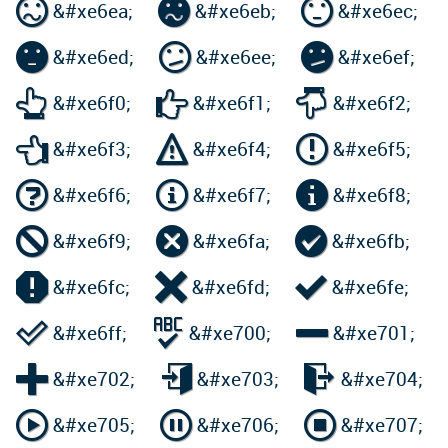



&#xe6ea;
&#xe6eb;
&#xe6ec;



&#xe6ed;
&#xe6ee;
&#xe6ef;



&#xe6f0;
&#xe6f1;
&#xe6f2;



&#xe6f3;
&#xe6f4;
&#xe6f5;



&#xe6f6;
&#xe6f7;
&#xe6f8;



&#xe6f9;
&#xe6fa;
&#xe6fb;



&#xe6fc;
&#xe6fd;
&#xe6fe;



&#xe6ff;
&#xe700;
&#xe701;



&#xe702;
&#xe703;
&#xe704;



&#xe705;
&#xe706;
&#xe707;