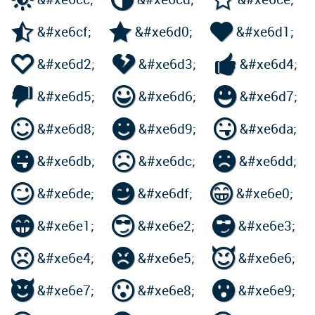



&#xe6cf;
&#xe6d0;
&#xe6d1;



&#xe6d2;
&#xe6d3;
&#xe6d4;



&#xe6d5;
&#xe6d6;
&#xe6d7;



&#xe6d8;
&#xe6d9;
&#xe6da;



&#xe6db;
&#xe6dc;
&#xe6dd;



&#xe6de;
&#xe6df;
&#xe6e0;



&#xe6e1;
&#xe6e2;
&#xe6e3;



&#xe6e4;
&#xe6e5;
&#xe6e6;



&#xe6e7;
&#xe6e8;
&#xe6e9;