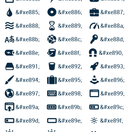



&#xe885;
&#xe886;
&#xe887;



&#xe888;
&#xe889;
&#xe88a;



&#xe88b;
&#xe88c;
&#xe88d;



&#xe88e;
&#xe88f;
&#xe890;



&#xe891;
&#xe892;
&#xe893;



&#xe894;
&#xe895;
&#xe896;



&#xe897;
&#xe898;
&#xe899;



&#xe89a;
&#xe89b;
&#xe89c;



&#xe89d;
&#xe89e;
&#xe89f;