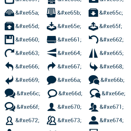



&#xe65a;
&#xe65b;
&#xe65c;



&#xe65d;
&#xe65e;
&#xe65f;



&#xe660;
&#xe661;
&#xe662;



&#xe663;
&#xe664;
&#xe665;



&#xe666;
&#xe667;
&#xe668;



&#xe669;
&#xe66a;
&#xe66b;



&#xe66c;
&#xe66d;
&#xe66e;



&#xe66f;
&#xe670;
&#xe671;



&#xe672;
&#xe673;
&#xe674;