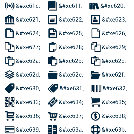



&#xe61e;
&#xe61f;
&#xe620;



&#xe621;
&#xe622;
&#xe623;



&#xe624;
&#xe625;
&#xe626;



&#xe627;
&#xe628;
&#xe629;



&#xe62a;
&#xe62b;
&#xe62c;



&#xe62d;
&#xe62e;
&#xe62f;



&#xe630;
&#xe631;
&#xe632;



&#xe633;
&#xe634;
&#xe635;



&#xe636;
&#xe637;
&#xe638;



&#xe639;
&#xe63a;
&#xe63b;