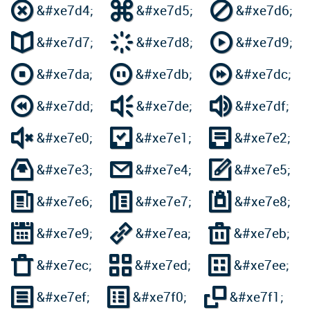



&#xe7d4;
&#xe7d5;
&#xe7d6;



&#xe7d7;
&#xe7d8;
&#xe7d9;



&#xe7da;
&#xe7db;
&#xe7dc;



&#xe7dd;
&#xe7de;
&#xe7df;



&#xe7e0;
&#xe7e1;
&#xe7e2;



&#xe7e3;
&#xe7e4;
&#xe7e5;



&#xe7e6;
&#xe7e7;
&#xe7e8;



&#xe7e9;
&#xe7ea;
&#xe7eb;



&#xe7ec;
&#xe7ed;
&#xe7ee;



&#xe7ef;
&#xe7f0;
&#xe7f1;