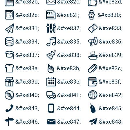



&#xe82b;
&#xe82c;
&#xe82d;



&#xe82e;
&#xe82f;
&#xe830;



&#xe831;
&#xe832;
&#xe833;



&#xe834;
&#xe835;
&#xe836;



&#xe837;
&#xe838;
&#xe839;



&#xe83a;
&#xe83b;
&#xe83c;



&#xe83d;
&#xe83e;
&#xe83f;



&#xe840;
&#xe841;
&#xe842;



&#xe843;
&#xe844;
&#xe845;



&#xe846;
&#xe847;
&#xe848;