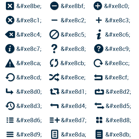



&#xe8be;
&#xe8bf;
&#xe8c0;



&#xe8c1;
&#xe8c2;
&#xe8c3;



&#xe8c4;
&#xe8c5;
&#xe8c6;



&#xe8c7;
&#xe8c8;
&#xe8c9;



&#xe8ca;
&#xe8cb;
&#xe8cc;



&#xe8cd;
&#xe8ce;
&#xe8cf;



&#xe8d0;
&#xe8d1;
&#xe8d2;



&#xe8d3;
&#xe8d4;
&#xe8d5;



&#xe8d6;
&#xe8d7;
&#xe8d8;



&#xe8d9;
&#xe8da;
&#xe8db;