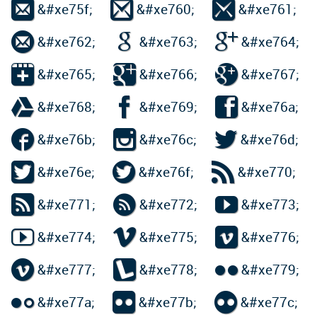



&#xe75f;
&#xe760;
&#xe761;



&#xe762;
&#xe763;
&#xe764;



&#xe765;
&#xe766;
&#xe767;



&#xe768;
&#xe769;
&#xe76a;



&#xe76b;
&#xe76c;
&#xe76d;



&#xe76e;
&#xe76f;
&#xe770;



&#xe771;
&#xe772;
&#xe773;



&#xe774;
&#xe775;
&#xe776;



&#xe777;
&#xe778;
&#xe779;



&#xe77a;
&#xe77b;
&#xe77c;