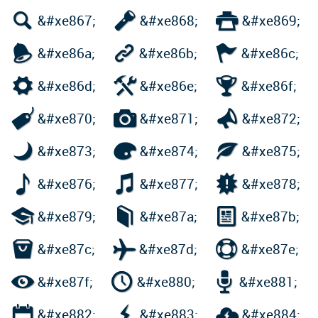



&#xe867;
&#xe868;
&#xe869;



&#xe86a;
&#xe86b;
&#xe86c;



&#xe86d;
&#xe86e;
&#xe86f;



&#xe870;
&#xe871;
&#xe872;



&#xe873;
&#xe874;
&#xe875;



&#xe876;
&#xe877;
&#xe878;



&#xe879;
&#xe87a;
&#xe87b;



&#xe87c;
&#xe87d;
&#xe87e;



&#xe87f;
&#xe880;
&#xe881;



&#xe882;
&#xe883;
&#xe884;