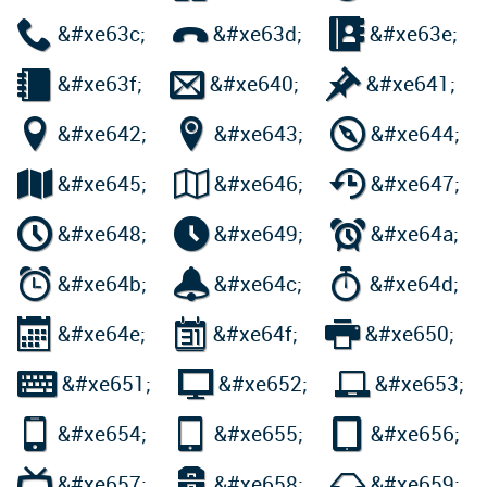



&#xe63c;
&#xe63d;
&#xe63e;



&#xe63f;
&#xe640;
&#xe641;



&#xe642;
&#xe643;
&#xe644;



&#xe645;
&#xe646;
&#xe647;



&#xe648;
&#xe649;
&#xe64a;



&#xe64b;
&#xe64c;
&#xe64d;



&#xe64e;
&#xe64f;
&#xe650;



&#xe651;
&#xe652;
&#xe653;



&#xe654;
&#xe655;
&#xe656;



&#xe657;
&#xe658;
&#xe659;