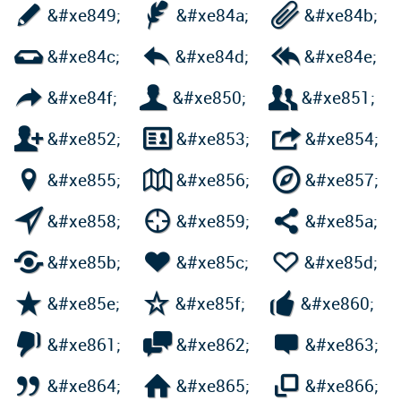



&#xe849;
&#xe84a;
&#xe84b;



&#xe84c;
&#xe84d;
&#xe84e;



&#xe84f;
&#xe850;
&#xe851;



&#xe852;
&#xe853;
&#xe854;



&#xe855;
&#xe856;
&#xe857;



&#xe858;
&#xe859;
&#xe85a;



&#xe85b;
&#xe85c;
&#xe85d;



&#xe85e;
&#xe85f;
&#xe860;



&#xe861;
&#xe862;
&#xe863;



&#xe864;
&#xe865;
&#xe866;