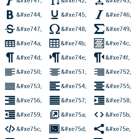



&#xe741;
&#xe742;
&#xe743;



&#xe744;
&#xe745;
&#xe746;



&#xe747;
&#xe748;
&#xe749;



&#xe74a;
&#xe74b;
&#xe74c;



&#xe74d;
&#xe74e;
&#xe74f;



&#xe750;
&#xe751;
&#xe752;



&#xe753;
&#xe754;
&#xe755;



&#xe756;
&#xe757;
&#xe758;



&#xe759;
&#xe75a;
&#xe75b;



&#xe75c;
&#xe75d;
&#xe75e;